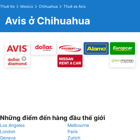
Thuê Xe
Mexico
Chihuahua
Thuê xe Avis
Avis ở Chihuahua
Những điểm đến hàng đầu thế giới
Los Angeles
Melbourne
London
Paris
Geneva
Zurich