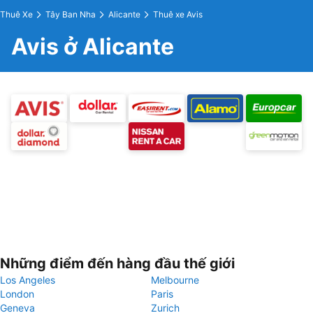
Thuê Xe
Tây Ban Nha
Alicante
Thuê xe Avis
Avis ở Alicante
Những điểm đến hàng đầu thế giới
Los Angeles
Melbourne
London
Paris
Geneva
Zurich