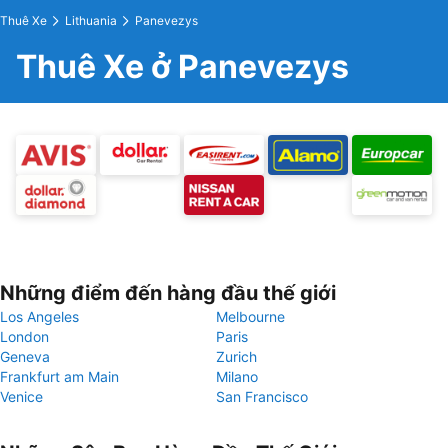
Thuê Xe
Lithuania
Panevezys
Thuê Xe ở Panevezys
Những điểm đến hàng đầu thế giới
Los Angeles
Melbourne
London
Paris
Geneva
Zurich
Frankfurt am Main
Milano
Venice
San Francisco