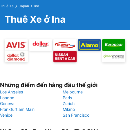
Thuê Xe
Japan
Ina
Thuê Xe ở Ina
Những điểm đến hàng đầu thế giới
Los Angeles
Melbourne
London
Paris
Geneva
Zurich
Frankfurt am Main
Milano
Venice
San Francisco