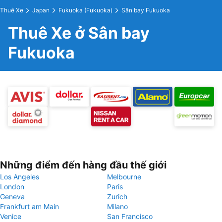
Thuê Xe
Japan
Fukuoka (Fukuoka)
Sân bay Fukuoka
Thuê Xe ở Sân bay
Fukuoka
Những điểm đến hàng đầu thế giới
Los Angeles
Melbourne
London
Paris
Geneva
Zurich
Frankfurt am Main
Milano
Venice
San Francisco