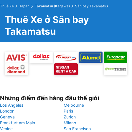
Thuê Xe
Japan
Takamatsu (Kagawa)
Sân bay Takamatsu
Thuê Xe ở Sân bay
Takamatsu
Những điểm đến hàng đầu thế giới
Los Angeles
Melbourne
London
Paris
Geneva
Zurich
Frankfurt am Main
Milano
Venice
San Francisco