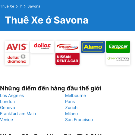
Thuê Xe
Ý
Savona
Thuê Xe ở Savona
Những điểm đến hàng đầu thế giới
Los Angeles
Melbourne
London
Paris
Geneva
Zurich
Frankfurt am Main
Milano
Venice
San Francisco