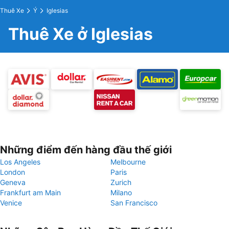
Thuê Xe
Ý
Iglesias
Thuê Xe ở Iglesias
Những điểm đến hàng đầu thế giới
Los Angeles
Melbourne
London
Paris
Geneva
Zurich
Frankfurt am Main
Milano
Venice
San Francisco