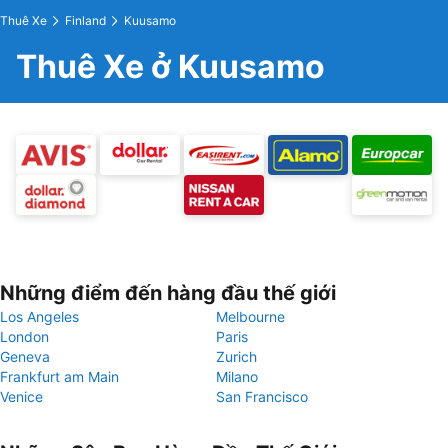
Thuê Xe
Finland
Kuusamo
Thuê Xe ở Kuusamo
Những điểm đến hàng đầu thế giới
Los Angeles
Melbourne
London
Paris
Geneva
Zurich
Frankfurt am Main
Milano
Venice
San Francisco