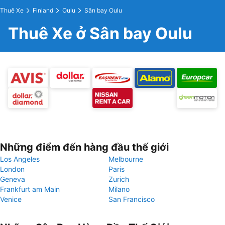
Thuê Xe
Finland
Oulu
Sân bay Oulu
Thuê Xe ở Sân bay Oulu
Những điểm đến hàng đầu thế giới
Los Angeles
Melbourne
London
Paris
Geneva
Zurich
Frankfurt am Main
Milano
Venice
San Francisco