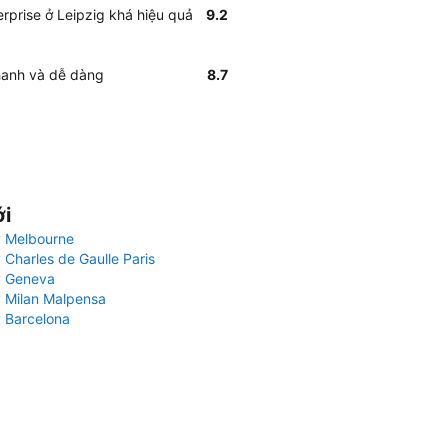
rprise ở Leipzig khá hiệu quả
9.2
nhanh và dễ dàng
8.7
ới
 Melbourne
 Charles de Gaulle Paris
y Geneva
 Milan Malpensa
 Barcelona