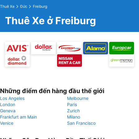
Thuê Xe
Đức
Freiburg
Thuê Xe ở Freiburg
Những điểm đến hàng đầu thế giới
Los Angeles
Melbourne
London
Paris
Geneva
Zurich
Frankfurt am Main
Milano
Venice
San Francisco