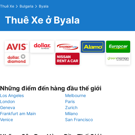
Thuê Xe
Bulgaria
Byala
Thuê Xe ở Byala
Những điểm đến hàng đầu thế giới
Los Angeles
Melbourne
London
Paris
Geneva
Zurich
Frankfurt am Main
Milano
Venice
San Francisco