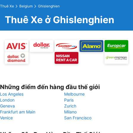
Thuê Xe
Belgium
Ghislenghien
Thuê Xe ở Ghislenghien
Những điểm đến hàng đầu thế giới
Los Angeles
Melbourne
London
Paris
Geneva
Zurich
Frankfurt am Main
Milano
Venice
San Francisco