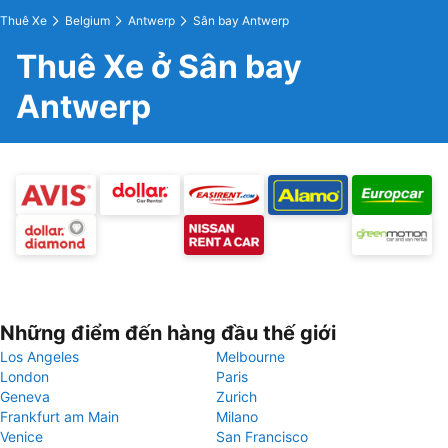
Thuê Xe
Belgium
Antwerp
Sân bay Antwerp
Thuê Xe ở Sân bay
Antwerp
Những điểm đến hàng đầu thế giới
Los Angeles
Melbourne
London
Paris
Geneva
Zurich
Frankfurt am Main
Milano
Venice
San Francisco