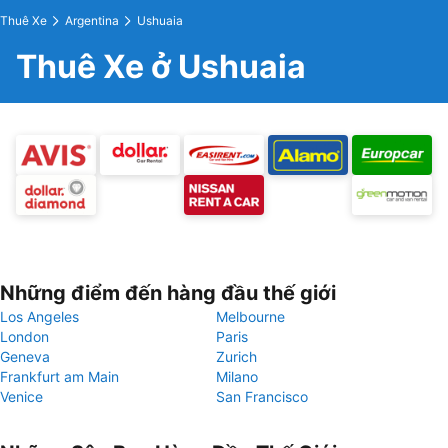
Thuê Xe
Argentina
Ushuaia
Thuê Xe ở Ushuaia
Những điểm đến hàng đầu thế giới
Los Angeles
Melbourne
London
Paris
Geneva
Zurich
Frankfurt am Main
Milano
Venice
San Francisco