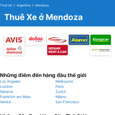
Thuê Xe
Argentina
Mendoza
Thuê Xe ở Mendoza
Những điểm đến hàng đầu thế giới
Los Angeles
Melbourne
London
Paris
Geneva
Zurich
Frankfurt am Main
Milano
Venice
San Francisco