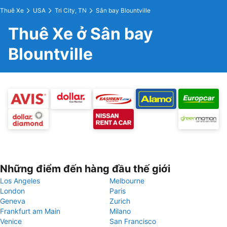
Thuê Xe
USA
Tri City, TN
Sân bay Blountville
Thuê Xe ở Sân bay
Blountville
Những điểm đến hàng đầu thế giới
Los Angeles
Melbourne
London
Paris
Geneva
Zurich
Frankfurt am Main
Milano
Venice
San Francisco