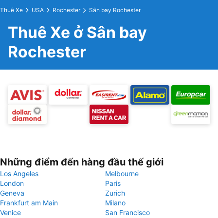
Thuê Xe
USA
Rochester
Sân bay Rochester
Thuê Xe ở Sân bay
Rochester
Những điểm đến hàng đầu thế giới
Los Angeles
Melbourne
London
Paris
Geneva
Zurich
Frankfurt am Main
Milano
Venice
San Francisco