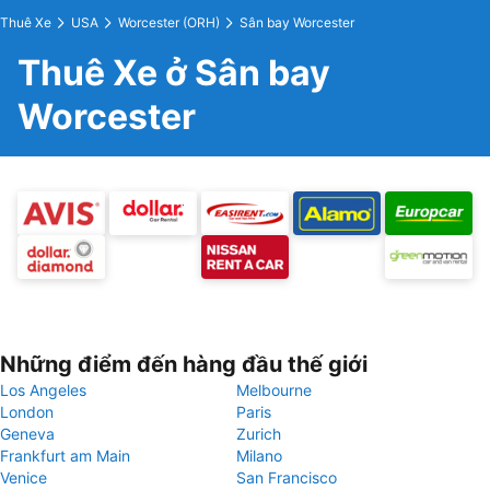
Thuê Xe
USA
Worcester (ORH)
Sân bay Worcester
Thuê Xe ở Sân bay
Worcester
Những điểm đến hàng đầu thế giới
Los Angeles
Melbourne
London
Paris
Geneva
Zurich
Frankfurt am Main
Milano
Venice
San Francisco