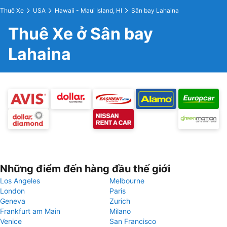
Thuê Xe
USA
Hawaii - Maui Island, HI
Sân bay Lahaina
Thuê Xe ở Sân bay
Lahaina
Những điểm đến hàng đầu thế giới
Los Angeles
Melbourne
London
Paris
Geneva
Zurich
Frankfurt am Main
Milano
Venice
San Francisco