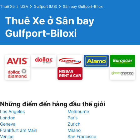
Thuê Xe
USA
Gulfport (MS)
Sân bay Gulfport-Biloxi
Thuê Xe ở Sân bay
Gulfport-Biloxi
Những điểm đến hàng đầu thế giới
Los Angeles
Melbourne
London
Paris
Geneva
Zurich
Frankfurt am Main
Milano
Venice
San Francisco