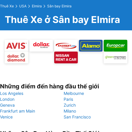
Thuê Xe
USA
Elmira
Sân bay Elmira
Thuê Xe ở Sân bay Elmira
Những điểm đến hàng đầu thế giới
Los Angeles
Melbourne
London
Paris
Geneva
Zurich
Frankfurt am Main
Milano
Venice
San Francisco