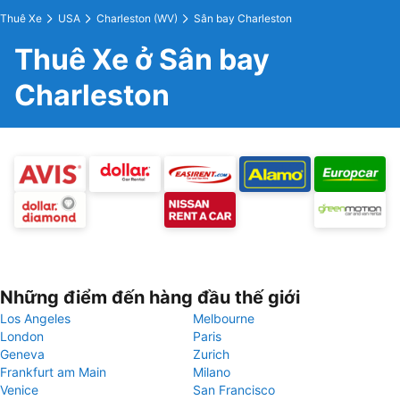
Thuê Xe
USA
Charleston (WV)
Sân bay Charleston
Thuê Xe ở Sân bay
Charleston
Những điểm đến hàng đầu thế giới
Los Angeles
Melbourne
London
Paris
Geneva
Zurich
Frankfurt am Main
Milano
Venice
San Francisco