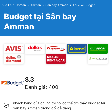
Thuê Xe
Jordan
Amman
Sân bay Amman
Thuê xe Budget
Budget tại Sân bay
Amman
8.3
Đánh giá
:
400+
Khách hàng của chúng tôi nói có thể tìm thấy Budget tại
Sân bay Amman tương đối dễ dàng