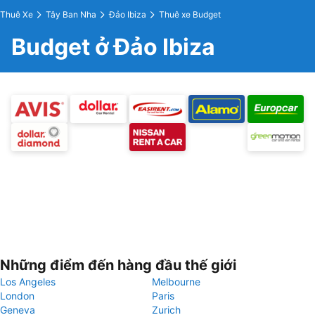
Thuê Xe
Tây Ban Nha
Đảo Ibiza
Thuê xe Budget
Budget ở Đảo Ibiza
Những điểm đến hàng đầu thế giới
Los Angeles
Melbourne
London
Paris
Geneva
Zurich