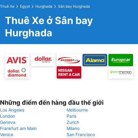
Thuê Xe
Egypt
Hurghada
Sân bay Hurghada
Thuê Xe ở Sân bay
Hurghada
Những điểm đến hàng đầu thế giới
Los Angeles
Melbourne
London
Paris
Geneva
Zurich
Frankfurt am Main
Milano
Venice
San Francisco