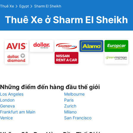
Thuê Xe
Egypt
Sharm El Sheikh
Thuê Xe ở Sharm El Sheikh
Những điểm đến hàng đầu thế giới
Los Angeles
Melbourne
London
Paris
Geneva
Zurich
Frankfurt am Main
Milano
Venice
San Francisco