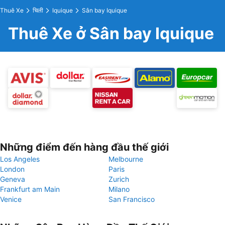
Thuê Xe
चिली
Iquique
Sân bay Iquique
Thuê Xe ở Sân bay Iquique
Những điểm đến hàng đầu thế giới
Los Angeles
Melbourne
London
Paris
Geneva
Zurich
Frankfurt am Main
Milano
Venice
San Francisco