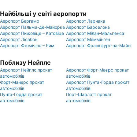
Найбільші у світі аеропорти
Аеропорт Бергамо
Аеропорт Ларнака
Аеропорт Пальма-де-Майорка
Аеропорт Барселона
Аеропорт Пижовіце – Катовіце
Аеропорт Мілан-Мальпенса
Аеропорт Лісабон
Аеропорт Меммінген
Аеропорт Ф'юмічіно – Рим
Аеропорт Франкфурт-на-Майні
Поблизу Нейплс
Аеропорт Нейплс прокат
Аеропорт Форт-Маєрс прокат
автомобілів
автомобілів
Форт-Майерс прокат
Аеропорт Пунта-Горда прокат
автомобілів
автомобілів
Пунта-Горда прокат
Порт-Шарлотт прокат
автомобілів
автомобілів