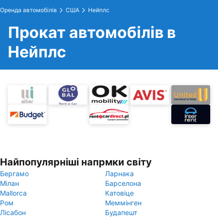
Оренда автомобілів
США
Нейплс
Прокат автомобілів в
Нейплс
Найпопулярніші напрмки світу
Бергамо
Ларнака
Мілан
Барселона
Mallorca
Катовіце
Ром
Меммінген
Лісабон
Будапешт