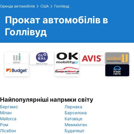
Оренда автомобілів
США
Голлівуд
Прокат автомобілів в
Голлівуд
Найпопулярніші напрмки світу
Бергамо
Ларнака
Мілан
Барселона
Mallorca
Катовіце
Ром
Меммінген
Лісабон
Будапешт