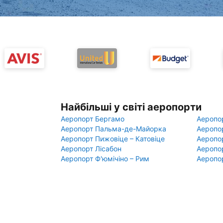
Найбільші у світі аеропорти
Аеропорт Бергамо
Аеропо
Аеропорт Пальма-де-Майорка
Аеропо
Аеропорт Пижовіце – Катовіце
Аеропо
Аеропорт Лісабон
Аеропо
Аеропорт Ф'юмічіно – Рим
Аеропо