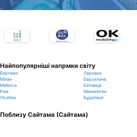
Найпопулярніші напрмки світу
Бергамо
Ларнака
Мілан
Барселона
Mallorca
Катовіце
Ром
Меммінген
Лісабон
Будапешт
Поблизу Сайтама (Сайтама)