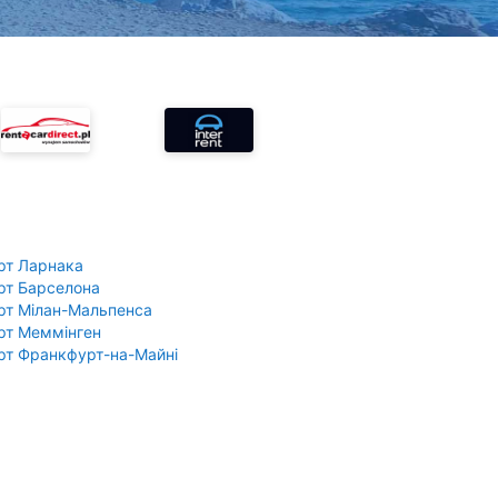
рт Ларнака
рт Барселона
рт Мілан-Мальпенса
рт Меммінген
рт Франкфурт-на-Майні