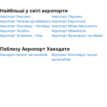
Найбільші у світі аеропорти
Аеропорт Бергамо
Аеропорт Ларнака
Аеропорт Пальма-де-Майорка
Аеропорт Барселона
Аеропорт Пижовіце – Катовіце
Аеропорт Мілан-Мальпенса
Аеропорт Лісабон
Аеропорт Меммінген
Аеропорт Ф'юмічіно – Рим
Аеропорт Франкфурт-на-Майні
Поблизу Аеропорт Хакодате
Хакодате прокат автомобілів
Муроран (Хоккайдо) прокат
автомобілів