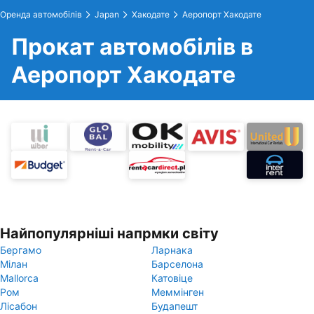
Оренда автомобілів
Japan
Хакодате
Аеропорт Хакодате
Прокат автомобілів в
Аеропорт Хакодате
Найпопулярніші напрмки світу
Бергамо
Ларнака
Мілан
Барселона
Mallorca
Катовіце
Ром
Меммінген
Лісабон
Будапешт