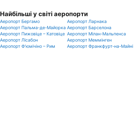
Найбільші у світі аеропорти
Аеропорт Бергамо
Аеропорт Ларнака
Аеропорт Пальма-де-Майорка
Аеропорт Барселона
Аеропорт Пижовіце – Катовіце
Аеропорт Мілан-Мальпенса
Аеропорт Лісабон
Аеропорт Меммінген
Аеропорт Ф'юмічіно – Рим
Аеропорт Франкфурт-на-Майні