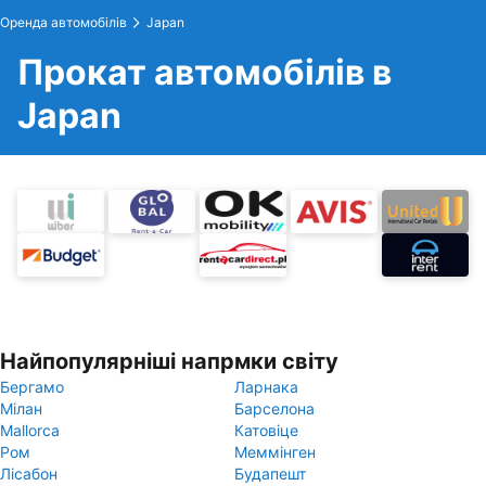
Оренда автомобілів
Japan
Прокат автомобілів в
Japan
Найпопулярніші напрмки світу
Бергамо
Ларнака
Мілан
Барселона
Mallorca
Катовіце
Ром
Меммінген
Лісабон
Будапешт