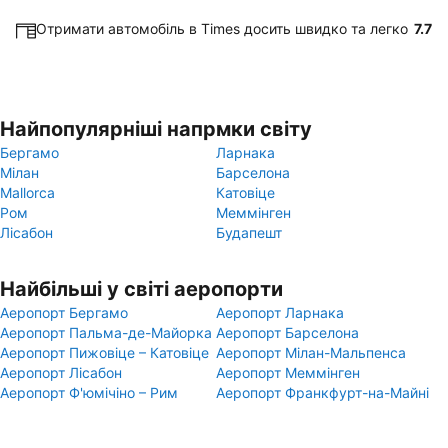
Отримати автомобіль в Times досить швидко та легко
7.7
Найпопулярніші напрмки світу
Бергамо
Ларнака
Мілан
Барселона
Mallorca
Катовіце
Ром
Меммінген
Лісабон
Будапешт
Найбільші у світі аеропорти
Аеропорт Бергамо
Аеропорт Ларнака
Аеропорт Пальма-де-Майорка
Аеропорт Барселона
Аеропорт Пижовіце – Катовіце
Аеропорт Мілан-Мальпенса
Аеропорт Лісабон
Аеропорт Меммінген
Аеропорт Ф'юмічіно – Рим
Аеропорт Франкфурт-на-Майні