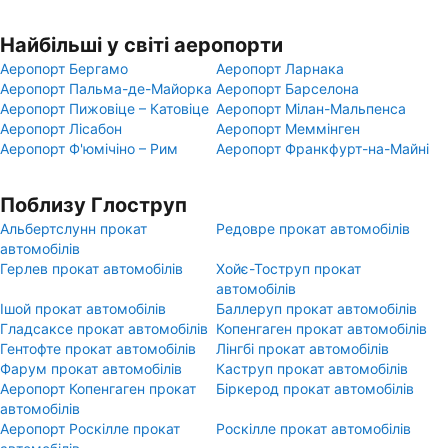
Найбільші у світі аеропорти
Аеропорт Бергамо
Аеропорт Ларнака
Аеропорт Пальма-де-Майорка
Аеропорт Барселона
Аеропорт Пижовіце – Катовіце
Аеропорт Мілан-Мальпенса
Аеропорт Лісабон
Аеропорт Меммінген
Аеропорт Ф'юмічіно – Рим
Аеропорт Франкфурт-на-Майні
Поблизу Глоструп
Альбертслунн прокат
Редовре прокат автомобілів
автомобілів
Герлев прокат автомобілів
Хойє-Тоструп прокат
автомобілів
Ішой прокат автомобілів
Баллеруп прокат автомобілів
Гладсаксе прокат автомобілів
Копенгаген прокат автомобілів
Гентофте прокат автомобілів
Лінгбі прокат автомобілів
Фарум прокат автомобілів
Каструп прокат автомобілів
Аеропорт Копенгаген прокат
Біркерод прокат автомобілів
автомобілів
Аеропорт Роскілле прокат
Роскілле прокат автомобілів