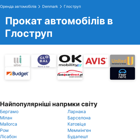
Оренда автомобілів
Denmark
Глоструп
Прокат автомобілів в
Глоструп
Найпопулярніші напрмки світу
Бергамо
Ларнака
Мілан
Барселона
Mallorca
Катовіце
Ром
Меммінген
Лісабон
Будапешт