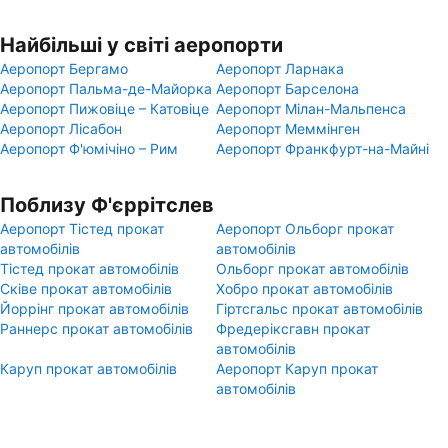
Найбільші у світі аеропорти
Аеропорт Бергамо
Аеропорт Ларнака
Аеропорт Пальма-де-Майорка
Аеропорт Барселона
Аеропорт Пижовіце – Катовіце
Аеропорт Мілан-Мальпенса
Аеропорт Лісабон
Аеропорт Меммінген
Аеропорт Ф'юмічіно – Рим
Аеропорт Франкфурт-на-Майні
Поблизу Ф'єррітслев
Аеропорт Тістед прокат
Аеропорт Ольборг прокат
автомобілів
автомобілів
Тістед прокат автомобілів
Ольборг прокат автомобілів
Сківе прокат автомобілів
Хобро прокат автомобілів
Йоррінг прокат автомобілів
Гіртсгальс прокат автомобілів
Раннерс прокат автомобілів
Фредеріксгавн прокат
автомобілів
Каруп прокат автомобілів
Аеропорт Каруп прокат
автомобілів