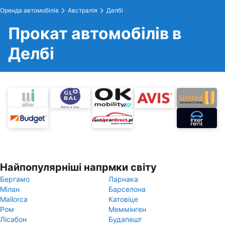
Оренда автомобілів
Австралія
Делбі
Прокат автомобілів в
Делбі
Найпопулярніші напрмки світу
Бергамо
Ларнака
Мілан
Барселона
Mallorca
Катовіце
Ром
Меммінген
Лісабон
Будапешт