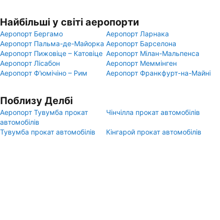
Найбільші у світі аеропорти
Аеропорт Бергамо
Аеропорт Ларнака
Аеропорт Пальма-де-Майорка
Аеропорт Барселона
Аеропорт Пижовіце – Катовіце
Аеропорт Мілан-Мальпенса
Аеропорт Лісабон
Аеропорт Меммінген
Аеропорт Ф'юмічіно – Рим
Аеропорт Франкфурт-на-Майні
Поблизу Делбі
Аеропорт Тувумба прокат
Чінчілла прокат автомобілів
автомобілів
Тувумба прокат автомобілів
Кінгарой прокат автомобілів