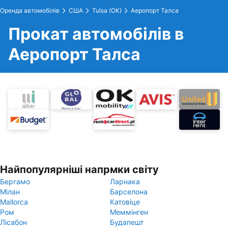
Оренда автомобілів
США
Tulsa (OK)
Аеропорт Талса
Прокат автомобілів в
Аеропорт Талса
Найпопулярніші напрмки світу
Бергамо
Ларнака
Мілан
Барселона
Mallorca
Катовіце
Ром
Меммінген
Лісабон
Будапешт