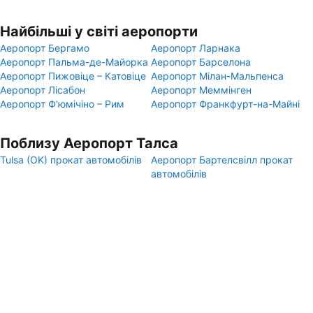
Найбільші у світі аеропорти
Аеропорт Бергамо
Аеропорт Ларнака
Аеропорт Пальма-де-Майорка
Аеропорт Барселона
Аеропорт Пижовіце – Катовіце
Аеропорт Мілан-Мальпенса
Аеропорт Лісабон
Аеропорт Меммінген
Аеропорт Ф'юмічіно – Рим
Аеропорт Франкфурт-на-Майні
Поблизу Аеропорт Талса
Tulsa (OK) прокат автомобілів
Аеропорт Бартелсвілл прокат
автомобілів