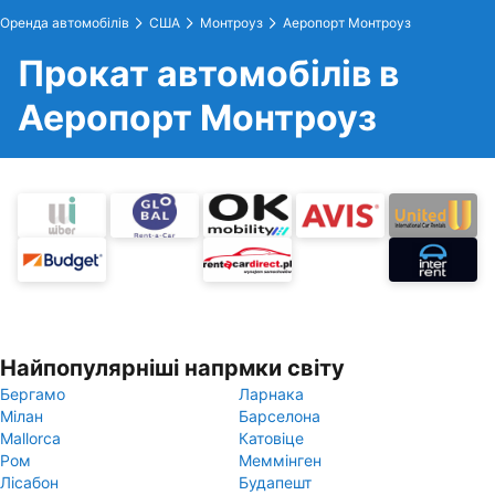
Оренда автомобілів
США
Монтроуз
Аеропорт Монтроуз
Прокат автомобілів в
Аеропорт Монтроуз
Найпопулярніші напрмки світу
Бергамо
Ларнака
Мілан
Барселона
Mallorca
Катовіце
Ром
Меммінген
Лісабон
Будапешт