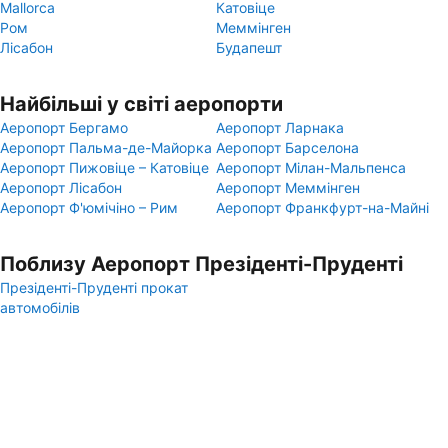
Mallorca
Катовіце
Ром
Меммінген
Лісабон
Будапешт
Найбільші у світі аеропорти
Аеропорт Бергамо
Аеропорт Ларнака
Аеропорт Пальма-де-Майорка
Аеропорт Барселона
Аеропорт Пижовіце – Катовіце
Аеропорт Мілан-Мальпенса
Аеропорт Лісабон
Аеропорт Меммінген
Аеропорт Ф'юмічіно – Рим
Аеропорт Франкфурт-на-Майні
Поблизу Аеропорт Презіденті-Пруденті
Презіденті-Пруденті прокат
автомобілів