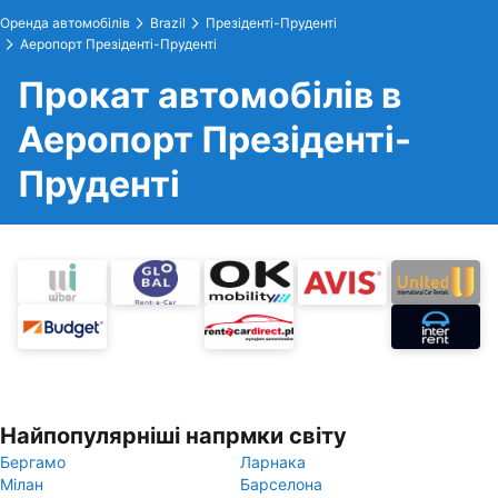
Оренда автомобілів
Brazil
Презіденті-Пруденті
Аеропорт Презіденті-Пруденті
Прокат автомобілів в
Аеропорт Презіденті-
Пруденті
Найпопулярніші напрмки світу
Бергамо
Ларнака
Мілан
Барселона