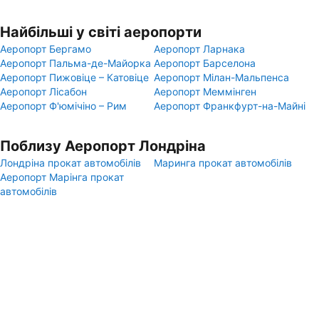
Найбільші у світі аеропорти
Аеропорт Бергамо
Аеропорт Ларнака
Аеропорт Пальма-де-Майорка
Аеропорт Барселона
Аеропорт Пижовіце – Катовіце
Аеропорт Мілан-Мальпенса
Аеропорт Лісабон
Аеропорт Меммінген
Аеропорт Ф'юмічіно – Рим
Аеропорт Франкфурт-на-Майні
Поблизу Аеропорт Лондріна
Лондріна прокат автомобілів
Маринга прокат автомобілів
Аеропорт Марінга прокат
автомобілів