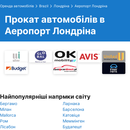
Оренда автомобілів
Brazil
Лондріна
Аеропорт Лондріна
Прокат автомобілів в
Аеропорт Лондріна
Найпопулярніші напрмки світу
Бергамо
Ларнака
Мілан
Барселона
Mallorca
Катовіце
Ром
Меммінген
Лісабон
Будапешт