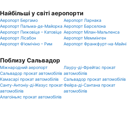
Найбільші у світі аеропорти
Аеропорт Бергамо
Аеропорт Ларнака
Аеропорт Пальма-де-Майорка
Аеропорт Барселона
Аеропорт Пижовіце – Катовіце
Аеропорт Мілан-Мальпенса
Аеропорт Лісабон
Аеропорт Меммінген
Аеропорт Ф'юмічіно – Рим
Аеропорт Франкфурт-на-Майні
Поблизу Сальвадор
Міжнародний аеропорт
Лауру-ді-Фрейтас прокат
Сальвадор прокат автомобілів
автомобілів
Камасарі прокат автомобілів
Сальвадор прокат автомобілів
Санту-Антоніу-ді-Жезус прокат
Фейра-ді-Сантана прокат
автомобілів
автомобілів
Алагоіньяс прокат автомобілів