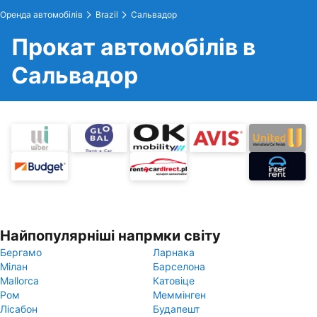
Оренда автомобілів
Brazil
Сальвадор
Прокат автомобілів в
Сальвадор
Найпопулярніші напрмки світу
Бергамо
Ларнака
Мілан
Барселона
Mallorca
Катовіце
Ром
Меммінген
Лісабон
Будапешт