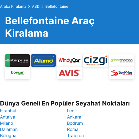
Araba Kiralama
ABD
Bellefontaine
Bellefontaine Araç
Kiralama
Dünya Geneli En Popüler Seyahat Noktaları
Istanbul
Izmir
Antalya
Ankara
Milano
Bodrum
Dalaman
Roma
Bologna
Trabzon