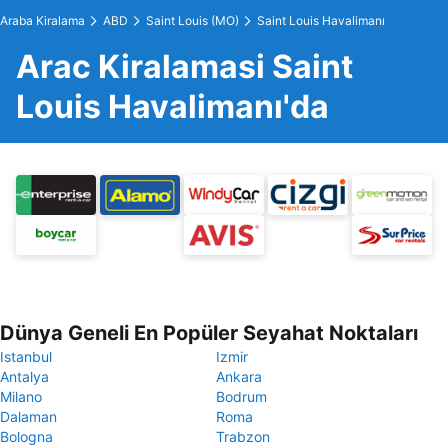
Araba Kiralama
ABD
Saint Louis (MO)
Saint Louis Havalimanı
Arac Kiralamasi Saint
Louis Havalimanı'da
Dünya Geneli En Popüler Seyahat Noktaları
Istanbul
Izmir
Antalya
Ankara
Milano
Bodrum
Dalaman
Roma
Bologna
Trabzon