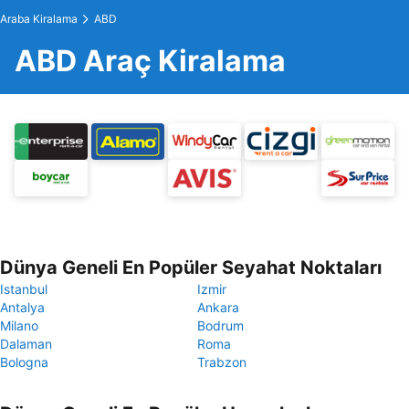
Araba Kiralama
ABD
ABD Araç Kiralama
Dünya Geneli En Popüler Seyahat Noktaları
Istanbul
Izmir
Antalya
Ankara
Milano
Bodrum
Dalaman
Roma
Bologna
Trabzon