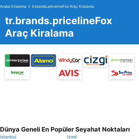
Araba Kiralama
tr.brands.pricelineFox Araç Kiralama
tr.brands.pricelineFox
Araç Kiralama
Dünya Geneli En Popüler Seyahat Noktaları
Istanbul
Izmir