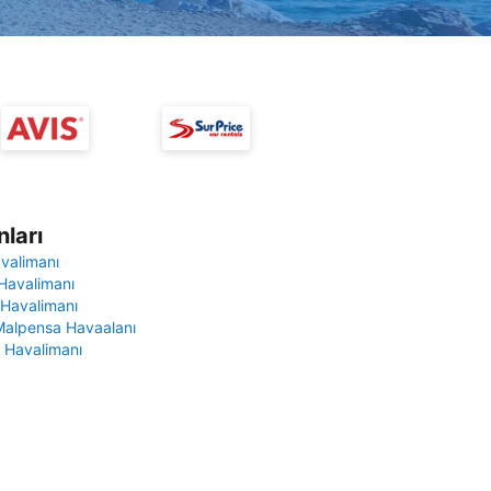
ları
avalimanı
Havalimanı
 Havalimanı
Malpensa Havaalanı
 Havalimanı