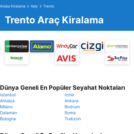
Araba Kiralama
Italy
Trento
Trento Araç Kiralama
Dünya Geneli En Popüler Seyahat Noktaları
Istanbul
Izmir
Antalya
Ankara
Milano
Bodrum
Dalaman
Roma
Bologna
Trabzon