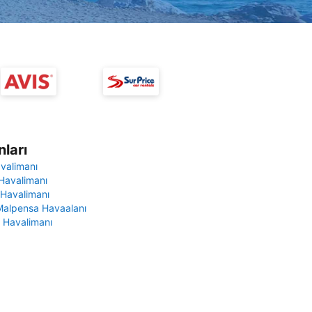
ları
avalimanı
Havalimanı
 Havalimanı
Malpensa Havaalanı
 Havalimanı